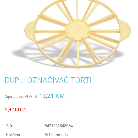
DUPLI OZNAČIVAČ TORTI
13,21 KM
Cijena (bez PDV-a):
Nije na zalihi.
Šifra:
8421661848084
Količina:
8/12 komada