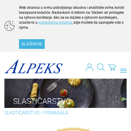
Web stranica u svrhu poboljšanja iskustva i analitičke svrhe, koristi
bezopasne kolačiće. Nastavkom ili klikom na 'Slažem se' pristajete
na njihovo korištenje. Ako se ne slažete s njihovim korištenjem,
izrazite to u
postavkama kolačića
, kdje možete da saznajete više o
njima.
SLAŽEM SE
Togg
navi
SLASTIČARSTVO
SLASTIČARSTVO
/
POMAGALA