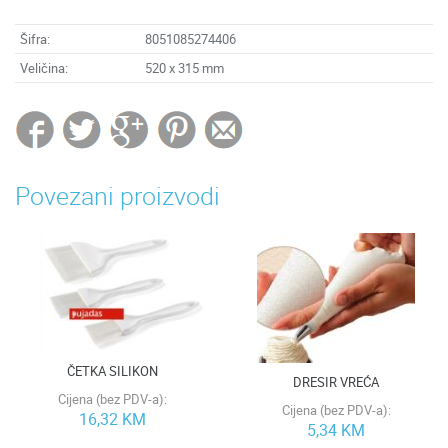
Šifra:
8051085274406
Veličina:
520 x 315 mm
Povezani proizvodi
ČETKA SILIKON
DRESIR VREĆA
Cijena (bez PDV-a):
Cijena (bez PDV-a):
16,32 KM
5,34 KM