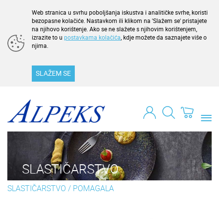
Web stranica u svrhu poboljšanja iskustva i analitičke svrhe, koristi
bezopasne kolačiće. Nastavkom ili klikom na 'Slažem se' pristajete
na njihovo korištenje. Ako se ne slažete s njihovim korištenjem,
izrazite to u
postavkama kolačića
, kdje možete da saznajete više o
njima.
SLAŽEM SE
Togg
navi
SLASTIČARSTVO
SLASTIČARSTVO
/
POMAGALA