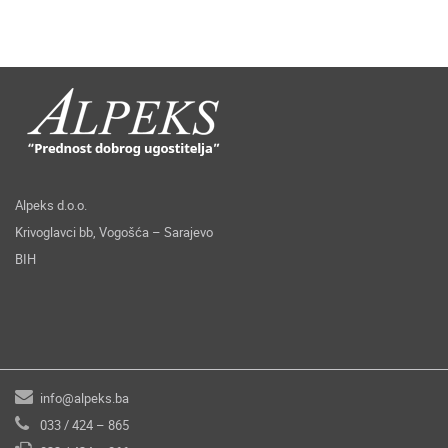
Alpeks d.o.o.
Krivoglavci bb, Vogošća – Sarajevo
BIH
info@alpeks.ba
033 / 424 – 865