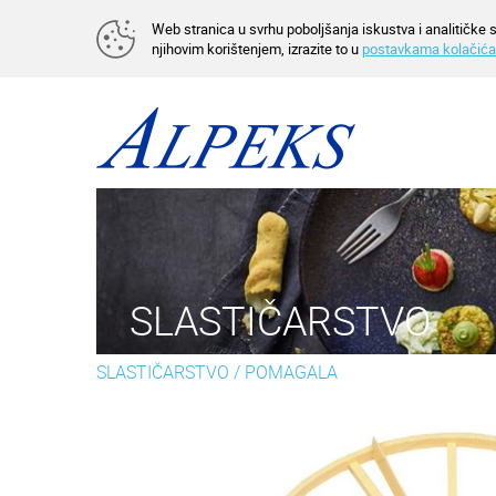
Web stranica u svrhu poboljšanja iskustva i analitičke s
njihovim korištenjem, izrazite to u
postavkama kolačića
SLASTIČARSTVO
SLASTIČARSTVO
/
POMAGALA