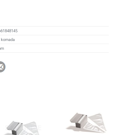
661848145
6 komada
mm