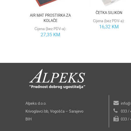
ČETKA SILIKON
AIR MAT PROSTIRKA ZA
KOLAČE
Cijena (bez PDV-a):
16,32 KM
Cijena (bez PDV-a):
27,35 KM
Alpeks d.o.o.
info@
Krivoglavci bb, Vogošća – Sarajevo
033 /
BIH
033 /