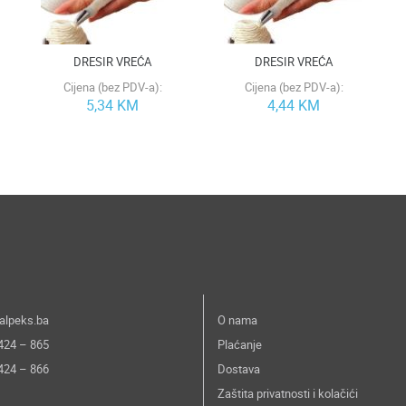
DRESIR VREĆA
DRESIR VREĆA
Cijena (bez PDV-a):
Cijena (bez PDV-a):
5,34 KM
4,44 KM
alpeks.ba
O nama
 424 – 865
Plaćanje
 424 – 866
Dostava
Zaštita privatnosti i kolačići