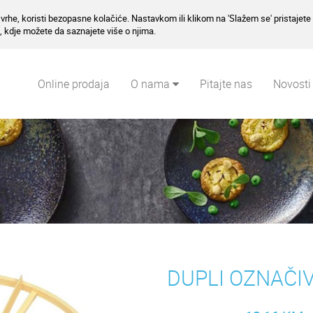
vrhe, koristi bezopasne kolačiće. Nastavkom ili klikom na 'Slažem se' pristajete 
, kdje možete da saznajete više o njima.
Online prodaja
O nama
Pitajte nas
Novosti
DUPLI OZNAČI