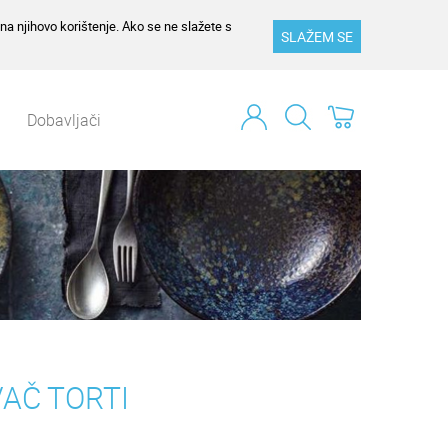
na njihovo korištenje. Ako se ne slažete s
SLAŽEM SE
Dobavljači
VAČ TORTI