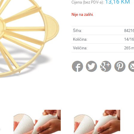
13,16 KM
Cijena (bez PDV-a):
Nije na zalihi.
Šifra:
8421
Količina:
14/1
Veličina:
265 