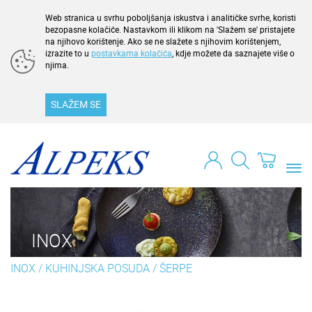
Web stranica u svrhu poboljšanja iskustva i analitičke svrhe, koristi
bezopasne kolačiće. Nastavkom ili klikom na 'Slažem se' pristajete
na njihovo korištenje. Ako se ne slažete s njihovim korištenjem,
izrazite to u
postavkama kolačića
, kdje možete da saznajete više o
njima.
SLAŽEM SE
Togg
navi
INOX
INOX
/
KUHINJSKA POSUDA
/
ŠERPE