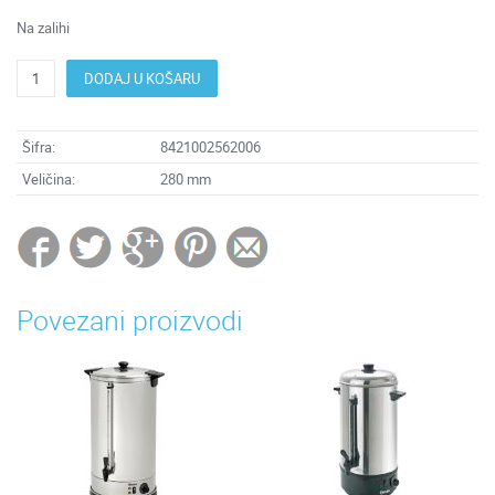
Na zalihi
DODAJ U KOŠARU
Šifra:
8421002562006
Veličina:
280 mm
Povezani proizvodi