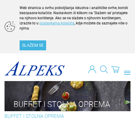
Web stranica u svrhu poboljšanja iskustva i analitičke svrhe, koristi
bezopasne kolačiće. Nastavkom ili klikom na 'Slažem se' pristajete
na njihovo korištenje. Ako se ne slažete s njihovim korištenjem,
izrazite to u
postavkama kolačića
, kdje možete da saznajete više o
njima.
SLAŽEM SE
Togg
navi
BUFFET I STOLNA OPREMA
BUFFET I STOLNA OPREMA