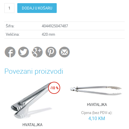
DODAJ U KOŠARU
Šifra:
4044925047487
Veličina:
420 mm
Povezani proizvodi
-10 %
HVATALJKA
Cijena (bez PDV-a):
4,10 KM
HVATALJKA