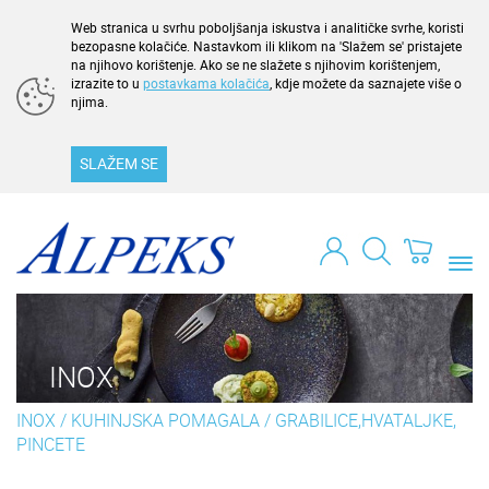
Web stranica u svrhu poboljšanja iskustva i analitičke svrhe, koristi
bezopasne kolačiće. Nastavkom ili klikom na 'Slažem se' pristajete
na njihovo korištenje. Ako se ne slažete s njihovim korištenjem,
izrazite to u
postavkama kolačića
, kdje možete da saznajete više o
njima.
SLAŽEM SE
Togg
navi
INOX
INOX
/
KUHINJSKA POMAGALA
/
GRABILICE,HVATALJKE,
PINCETE