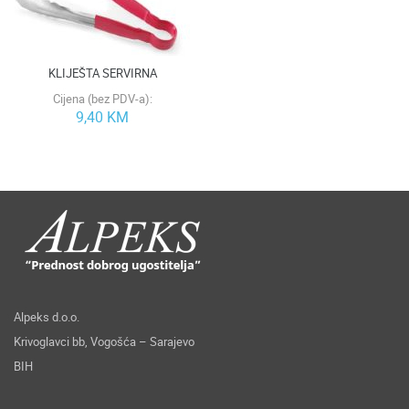
KLIJEŠTA SERVIRNA
Cijena (bez PDV-a):
9,40 KM
Alpeks d.o.o.
Krivoglavci bb, Vogošća – Sarajevo
BIH