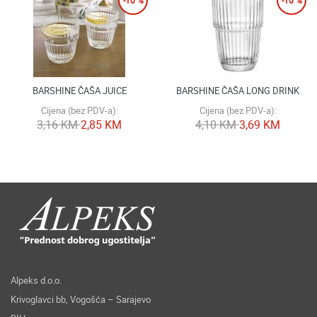
-10 %
-10 %
BARSHINE ČAŠA JUICE
BARSHINE ČAŠA LONG DRINK
Cijena (bez PDV-a):
Cijena (bez PDV-a):
3,16 KM
2,85 KM
4,10 KM
3,69 KM
Alpeks d.o.o.
Krivoglavci bb, Vogošća – Sarajevo