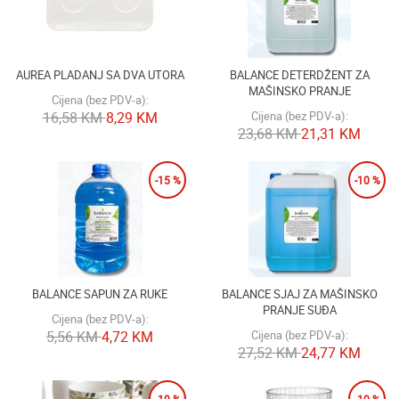
AUREA PLADANJ SA DVA UTORA
BALANCE DETERDŽENT ZA
MAŠINSKO PRANJE
Cijena (bez PDV-a):
16,58 KM
8,29 KM
Cijena (bez PDV-a):
23,68 KM
21,31 KM
-15 %
-10 %
BALANCE SAPUN ZA RUKE
BALANCE SJAJ ZA MAŠINSKO
PRANJE SUĐA
Cijena (bez PDV-a):
5,56 KM
4,72 KM
Cijena (bez PDV-a):
27,52 KM
24,77 KM