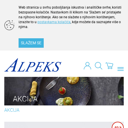
Web stranica u svrhu poboljšanja iskustva i analitičke svrhe, koristi
bezopasne kolačiće. Nastavkom ili klikom na 'Slažem se' pristajete
na njihovo korištenje. Ako se ne slažete s njihovim korištenjem,
izrazite to u
postavkama kolačića
, kdje možete da saznajete više o
njima.
SLAŽEM SE
Togg
navi
AKCIJA
AKCIJA
-50 %