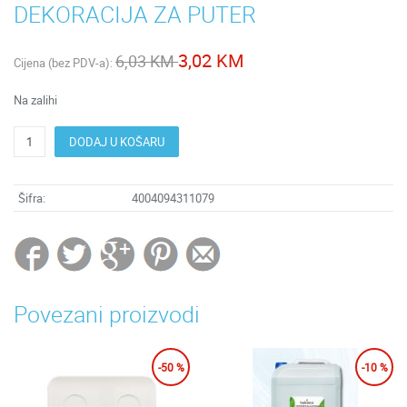
DEKORACIJA ZA PUTER
3,02 KM
6,03 KM
Cijena (bez PDV-a):
Na zalihi
DODAJ U KOŠARU
Šifra:
4004094311079
Povezani proizvodi
-50 %
-10 %