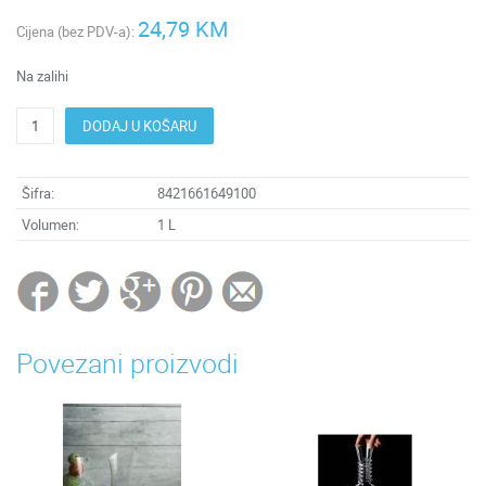
24,79 KM
Cijena (bez PDV-a):
Na zalihi
DODAJ U KOŠARU
Šifra:
8421661649100
Volumen:
1 L
Povezani proizvodi