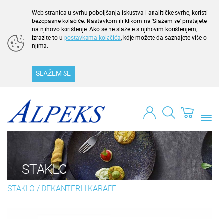
Web stranica u svrhu poboljšanja iskustva i analitičke svrhe, koristi
bezopasne kolačiće. Nastavkom ili klikom na 'Slažem se' pristajete
na njihovo korištenje. Ako se ne slažete s njihovim korištenjem,
izrazite to u
postavkama kolačića
, kdje možete da saznajete više o
njima.
SLAŽEM SE
Togg
navi
STAKLO
STAKLO
/
DEKANTERI I KARAFE