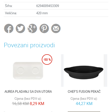
Šifra:
6294009453309
Veličina:
420 mm
Povezani proizvodi
-50 %
AUREA PLADANJ SA DVA UTORA
CHEF'S FUSION PEKAČ
Cijena (bez PDV-a):
Cijena (bez PDV-a):
16,58 KM
8,29 KM
44,27 KM