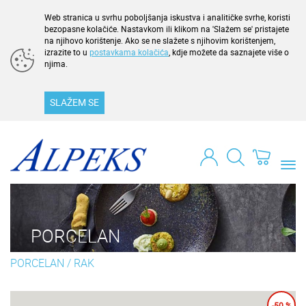
Web stranica u svrhu poboljšanja iskustva i analitičke svrhe, koristi
bezopasne kolačiće. Nastavkom ili klikom na 'Slažem se' pristajete
na njihovo korištenje. Ako se ne slažete s njihovim korištenjem,
izrazite to u
postavkama kolačića
, kdje možete da saznajete više o
njima.
SLAŽEM SE
Togg
navi
PORCELAN
PORCELAN
/
RAK
-50 %